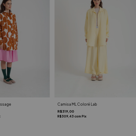
issage
Camisa ML Coloré Lab
R$319,00
x
R$309,43
com
Pix