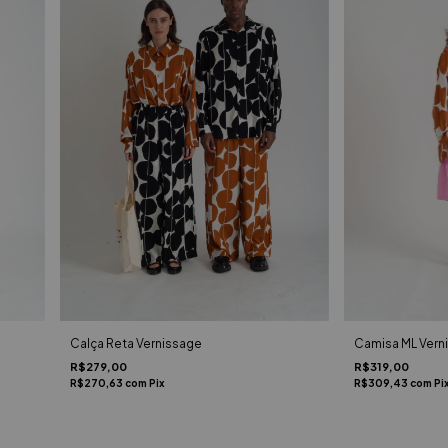
Calça Reta Vernissage
Camisa ML Vern
R$279,00
R$319,00
R$270,63
com
Pix
R$309,43
com
Pi