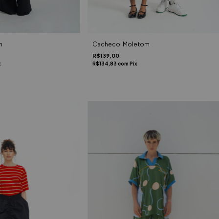
m
Cachecol Moletom
R$139,00
x
R$134,83
com
Pix