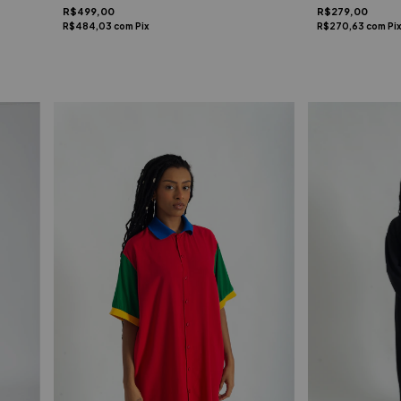
R$279,00
R$499,00
R$270,63
com
Pi
R$484,03
com
Pix