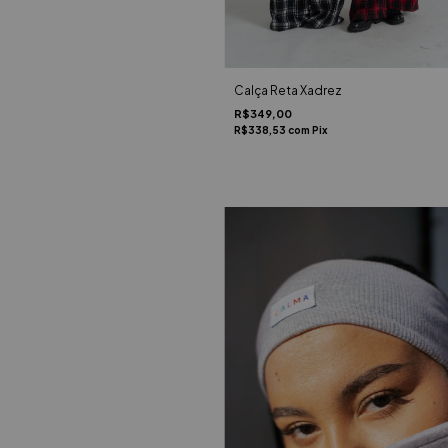
Calça Reta Xadrez
R$349,00
R$338,53
com
Pix