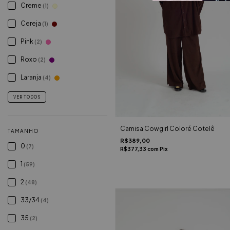
Creme
(1)
Cereja
(1)
Pink
(2)
Roxo
(2)
Laranja
(4)
VER TODOS
Camisa Cowgirl Coloré Cotelê
TAMANHO
R$389,00
0
(7)
R$377,33
com
Pix
1
(59)
2
(48)
33/34
(4)
35
(2)