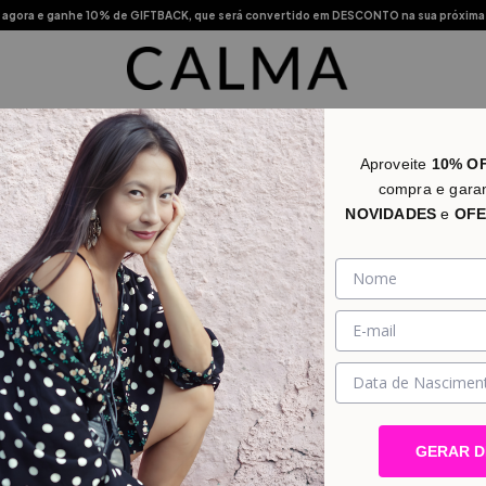
agora e ganhe 10% de GIFTBACK, que será convertido em DESCONTO na sua próxima
s Vendidos
Novidades
Categorias
Promo
Lojas Físic
Aproveite
10% O
compra e gara
NOVIDADES
e
OFE
Calma ! Nossos clássicos que amamos para sempre
GERAR 