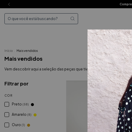
Compre 
Mai
Início
.
Mais vendidos
Mais vendidos
Vem descobrir aqui a seleção das peças que tiveram maior sucesso na 
Filtrar por
COR
Preto
(58)
Amarelo
(8)
Ouro
(1)