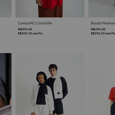
Camisa MC Coloré Mix
Blusão Moleto
R$319,00
R$299,00
R$309,43
com
Pix
R$290,03
com
Pi