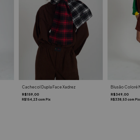
Cachecol Dupla Face Xadrez
Blusão Coloré 
R$159,00
R$349,00
R$154,23
com
Pix
R$338,53
com
Pix