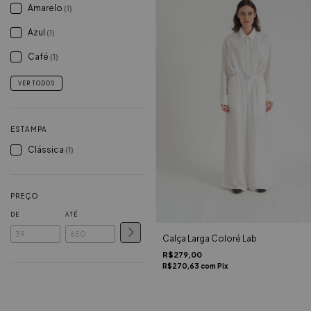
Amarelo
(1)
Azul
(1)
Café
(1)
VER TODOS
ESTAMPA
Clássica
(1)
PREÇO
DE
ATÉ
Calça Larga Coloré Lab
R$279,00
R$270,63
com
Pix