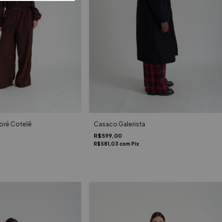
loré Cotelê
Casaco Galerista
R$599,00
R$581,03
com
Pix