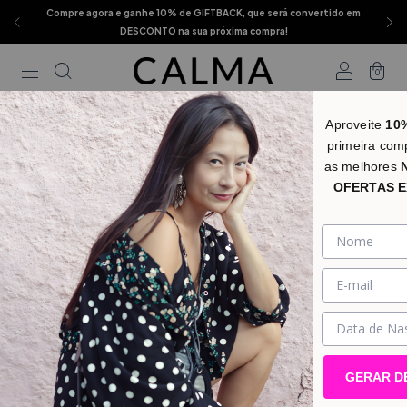
Compre agora e ganhe 10% de GIFTBACK, que será convertido em
DESCONTO na sua próxima compra!
0
Início
.
Estampas
.
CARGO
Aproveite
10
primeira com
CARGO
FILTRAR
as melhores
OFERTAS E
GERAR D