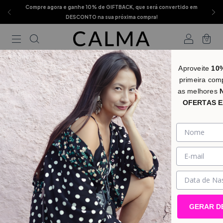
Compre agora e ganhe 10% de GIFTBACK, que será convertido em
DESCONTO na sua próxima compra!
0
Início
.
Estampas
.
CALMA + SHIHOMA
Aproveite
10
primeira com
CALMA + SHIHOMA
FILTRAR
as melhores
OFERTAS E
GERAR D