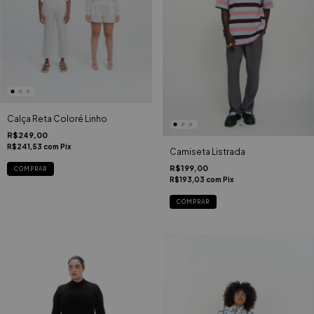
Calça Reta Coloré Linho
R$249,00
R$241,53
com
Pix
Camiseta Listrada
R$199,00
COMPRAR
R$193,03
com
Pix
COMPRAR