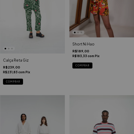
Short Ni Hao
R$189,00
R$183,33
com
Pix
Calça Reta Giz
COMPRAR
R$239,00
R$231,83
com
Pix
COMPRAR