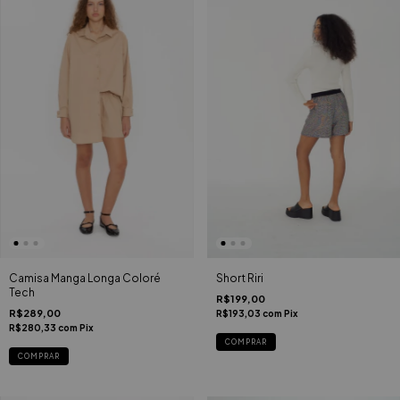
Short Riri
Camisa Manga Longa Coloré
Tech
R$199,00
R$289,00
R$193,03
com
Pix
R$280,33
com
Pix
COMPRAR
COMPRAR