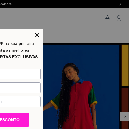
 compra!
0
as
FF
na sua primeira
nta as melhores
RTAS EXCLUSIVAS
DESCONTO