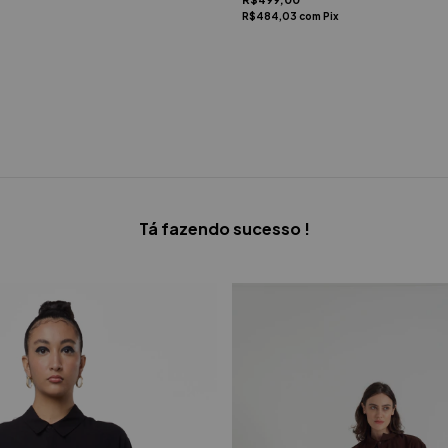
R$484,03
com
Pix
Tá fazendo sucesso !