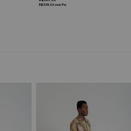
R$338,53
com
Pix