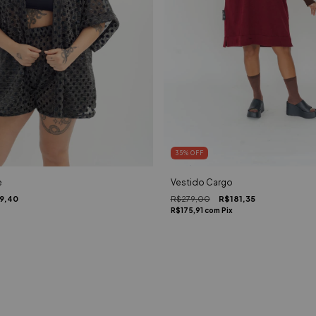
35
%
OFF
e
Vestido Cargo
9,40
R$279,00
R$181,35
R$175,91
com
Pix