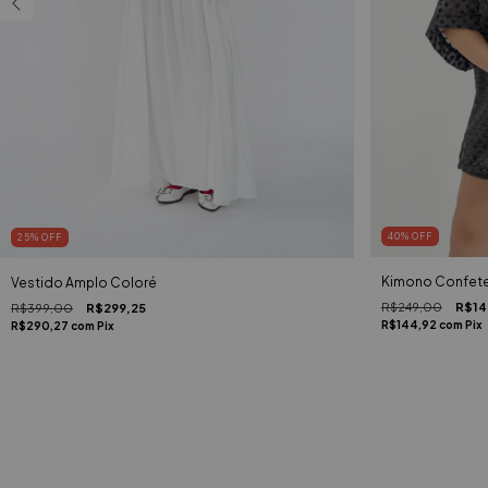
40
%
OFF
25
%
OFF
Kimono Confet
Vestido Amplo Coloré
R$249,00
R$14
R$399,00
R$299,25
R$144,92
com
Pix
R$290,27
com
Pix