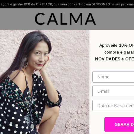
agora e ganhe 10% de GIFTBACK, que será convertido em DESCONTO na sua próxima
s Vendidos
Novidades
Categorias
Promo
Lojas Físic
Aproveite
10% O
compra e gara
NOVIDADES
e
OFE
GERAR 