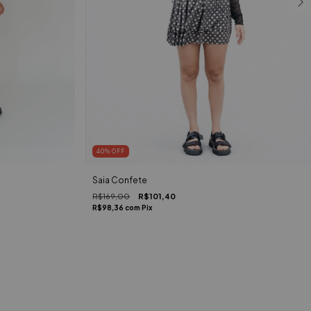
40
%
OFF
Saia Confete
R$169,00
R$101,40
R$98,36
com
Pix